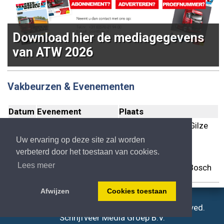
Download hier de mediagegevens
van ATW 2026
Informatie over de gedrukte Auto-
en Transportwereld? Klik hier
Vakbeurzen & Evenementen
Datum
Evenement
Plaats
Uw ervaring op deze site zal worden
12-10
Lift 'N' Load
Versteijnen Trucks Gilze
verbeterd door het toestaan van cookies.
15-10
IAA Transportation
Hannover (D.)
Lees meer
24-10
EV Experience
Circuit Zandvoort
Afwijzen
Cookies toestaan
12-12
MegaTrucks Festival
Brabanthallen Den Bosch