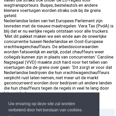
vallen die straks ook onder de EU-regels voor
wegtransporteurs. Busjes, bestelauto’s en andere
kleinere voertuigen worden straks ook bij de grens
geteld.
Nederlandse leden van het Europees Parlement zijn
tevreden met de nieuwe maatregelen. Vera Tax (PvdA) is
blij dat er nu eerlijke regels ontstaan voor alle truckers.
‘Met dit pakket maken we een einde aan de oneerlijke
concurrentie tussen Nederlandse en Oost-Europese
vrachtwagenchauffeurs. De arbeidsvoorwaarden
worden fatsoenlijk en eerlijk, zodat chauffeurs weer
collega’s kunnen zijn in plaats van concurrenten.’ Caroline
Nagtegaal (VVD) maakte zich hard voor het tellen van
voertuigen die de grens over gaan. ‘Dit zorgt er voor dat
Nederlandse bedrijven die hun vrachtwagenchauffeurs
verplicht rust laten nemen, niet meer uit de markt
geconcurreerd worden door bedrijven uit andere landen
die hun chauffeurs tegen de regels in veel te lang door
laten rijden’.
Uw ervaring op deze site zal worden
verbeterd door het toestaan van cookies.
Delen:
Afdrukken