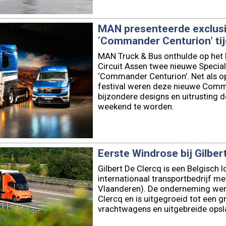
MAN presenteerde exclus
‘Commander Centurion’ tij
MAN Truck & Bus onthulde op het P
Circuit Assen twee nieuwe Specia
‘Commander Centurion’. Net als o
festival weren deze nieuwe Comm
bijzondere designs en uitrusting 
weekend te worden.
Eerste Windrose bij Gilbert
Gilbert De Clercq is een Belgisch l
internationaal transportbedrijf m
Vlaanderen). De onderneming werd
Clercq en is uitgegroeid tot een 
vrachtwagens en uitgebreide opsla