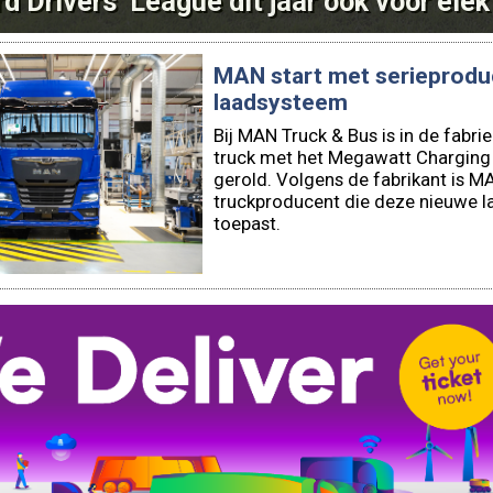
d Drivers' League dit jaar ook voor elek
MAN start met serieprodu
laadsysteem
Bij MAN Truck & Bus is in de fabri
truck met het Megawatt Charging 
gerold. Volgens de fabrikant is 
truckproducent die deze nieuwe l
toepast.