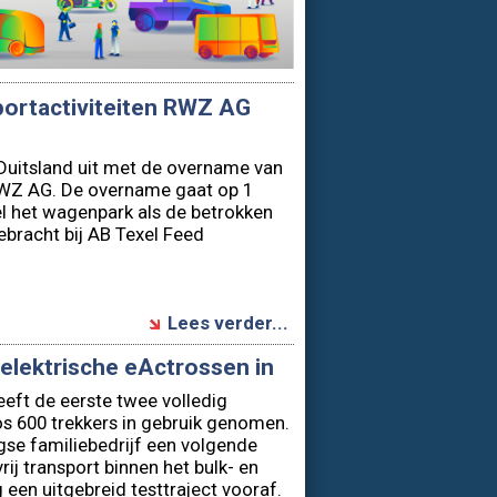
portactiviteiten RWZ AG
in Duitsland uit met de overname van
 RWZ AG. De overname gaat op 1
 het wagenpark als de betrokken
bracht bij AB Texel Feed
Lees verder...
 elektrische eActrossen in
eeft de eerste twee volledig
s 600 trekkers in gebruik genomen.
gse familiebedrijf een volgende
rij transport binnen het bulk- en
een uitgebreid testtraject vooraf.