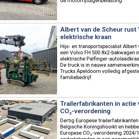
de motorrijtuigenbelasting.
Albert van de Scheur rust
elektrische kraan
Hijs- en transportspecialist Alber
een Volvo FH 500 8x2-bakwagen in 
elektrische Palfinger-autolaadkraan
De truck is in nauwe samenwerkin
Trucks Apeldoorn volledig afges
familiebedrijf.
Trailerfabrikanten in acti
CO₂-verordening
Dertig Europese trailerfabrikanten
Belgische Koningshooikt en hebbe
Europese CO₂-verordening 2024/16
ondertekenden in een gezamenlijke 