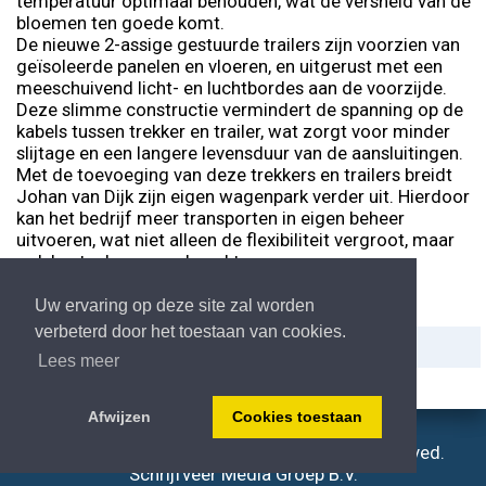
temperatuur optimaal behouden, wat de versheid van de
bloemen ten goede komt.
De nieuwe 2-assige gestuurde trailers zijn voorzien van
geïsoleerde panelen en vloeren, en uitgerust met een
meeschuivend licht- en luchtbordes aan de voorzijde.
Deze slimme constructie vermindert de spanning op de
kabels tussen trekker en trailer, wat zorgt voor minder
slijtage en een langere levensduur van de aansluitingen.
Met de toevoeging van deze trekkers en trailers breidt
Johan van Dijk zijn eigen wagenpark verder uit. Hierdoor
kan het bedrijf meer transporten in eigen beheer
uitvoeren, wat niet alleen de flexibiliteit vergroot, maar
ook kostenbesparend werkt.
Uw ervaring op deze site zal worden
verbeterd door het toestaan van cookies.
Delen:
Afdrukken
Lees meer
Afwijzen
Cookies toestaan
© Atw.nl - Copyright 2006-2026, All right reserved.
Schrijfveer Media Groep B.V.