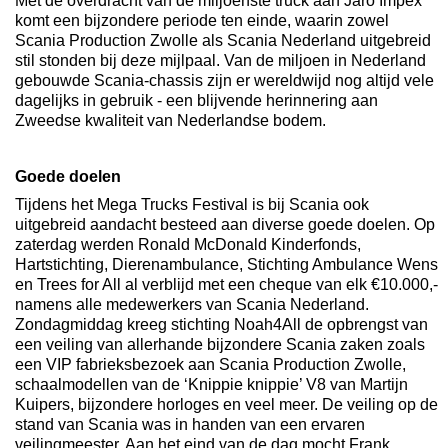
Met de overdracht van de miljoenste truck aan Jaro Impex
komt een bijzondere periode ten einde, waarin zowel
Scania Production Zwolle als Scania Nederland uitgebreid
stil stonden bij deze mijlpaal. Van de miljoen in Nederland
gebouwde Scania-chassis zijn er wereldwijd nog altijd vele
dagelijks in gebruik - een blijvende herinnering aan
Zweedse kwaliteit van Nederlandse bodem.
Goede doelen
Tijdens het Mega Trucks Festival is bij Scania ook
uitgebreid aandacht besteed aan diverse goede doelen. Op
zaterdag werden Ronald McDonald Kinderfonds,
Hartstichting, Dierenambulance, Stichting Ambulance Wens
en Trees for All al verblijd met een cheque van elk €10.000,-
namens alle medewerkers van Scania Nederland.
Zondagmiddag kreeg stichting Noah4All de opbrengst van
een veiling van allerhande bijzondere Scania zaken zoals
een VIP fabrieksbezoek aan Scania Production Zwolle,
schaalmodellen van de ‘Knippie knippie’ V8 van Martijn
Kuipers, bijzondere horloges en veel meer. De veiling op de
stand van Scania was in handen van een ervaren
veilingmeester. Aan het eind van de dag mocht Frank