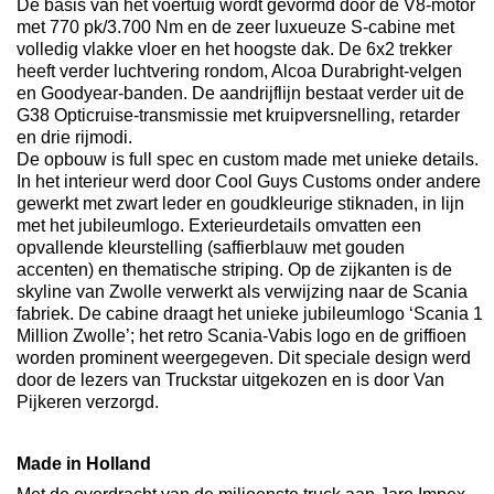
De basis van het voertuig wordt gevormd door de V8-motor
met 770 pk/3.700 Nm en de zeer luxueuze S-cabine met
volledig vlakke vloer en het hoogste dak. De 6x2 trekker
heeft verder luchtvering rondom, Alcoa Durabright-velgen
en Goodyear-banden. De aandrijflijn bestaat verder uit de
G38 Opticruise-transmissie met kruipversnelling, retarder
en drie rijmodi.
De opbouw is full spec en custom made met unieke details.
In het interieur werd door Cool Guys Customs onder andere
gewerkt met zwart leder en goudkleurige stiknaden, in lijn
met het jubileumlogo. Exterieurdetails omvatten een
opvallende kleurstelling (saffierblauw met gouden
accenten) en thematische striping. Op de zijkanten is de
skyline van Zwolle verwerkt als verwijzing naar de Scania
fabriek. De cabine draagt het unieke jubileumlogo ‘Scania 1
Million Zwolle’; het retro Scania-Vabis logo en de griffioen
worden prominent weergegeven. Dit speciale design werd
door de lezers van Truckstar uitgekozen en is door Van
Pijkeren verzorgd.
Made in Holland