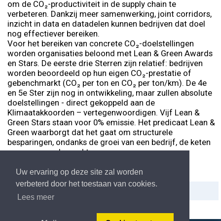
om de CO₂-productiviteit in de supply chain te
verbeteren. Dankzij meer samenwerking, joint corridors,
inzicht in data en datadelen kunnen bedrijven dat doel
nog effectiever bereiken.
Voor het bereiken van concrete CO₂-doelstellingen
worden organisaties beloond met Lean & Green Awards
en Stars. De eerste drie Sterren zijn relatief: bedrijven
worden beoordeeld op hun eigen CO₂-prestatie of
gebenchmarkt (CO₂ per ton en CO₂ per ton/km). De 4e
en 5e Ster zijn nog in ontwikkeling, maar zullen absolute
doelstellingen - direct gekoppeld aan de
Klimaatakkoorden – vertegenwoordigen. Vijf Lean &
Green Stars staan voor 0% emissie. Het predicaat Lean &
Green waarborgt dat het gaat om structurele
besparingen, ondanks de groei van een bedrijf, de keten
en vraag van de markt.
Uw ervaring op deze site zal worden
verbeterd door het toestaan van cookies.
Delen:
Afdrukken
Lees meer