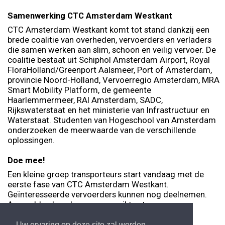
Samenwerking CTC Amsterdam Westkant
CTC Amsterdam Westkant komt tot stand dankzij een
brede coalitie van overheden, vervoerders en verladers
die samen werken aan slim, schoon en veilig vervoer. De
coalitie bestaat uit Schiphol Amsterdam Airport, Royal
FloraHolland/Greenport Aalsmeer, Port of Amsterdam,
provincie Noord-Holland, Vervoerregio Amsterdam, MRA
Smart Mobility Platform, de gemeente
Haarlemmermeer, RAI Amsterdam, SADC,
Rijkswaterstaat en het ministerie van Infrastructuur en
Waterstaat. Studenten van Hogeschool van Amsterdam
onderzoeken de meerwaarde van de verschillende
oplossingen.
Doe mee!
Een kleine groep transporteurs start vandaag met de
eerste fase van CTC Amsterdam Westkant.
Geïnteresseerde vervoerders kunnen nog deelnemen.
Aanmelden kan door een e-mail te sturen naar
CTC@amsterdamlogistics.nl
Uw ervaring op deze site zal worden