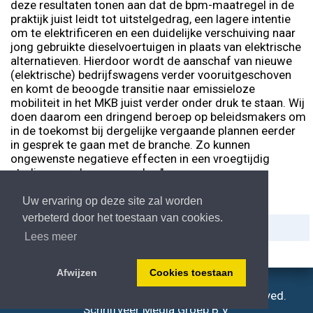
deze resultaten tonen aan dat de bpm-maatregel in de
praktijk juist leidt tot uitstelgedrag, een lagere intentie
om te elektrificeren en een duidelijke verschuiving naar
jong gebruikte dieselvoertuigen in plaats van elektrische
alternatieven. Hierdoor wordt de aanschaf van nieuwe
(elektrische) bedrijfswagens verder vooruitgeschoven
en komt de beoogde transitie naar emissieloze
mobiliteit in het MKB juist verder onder druk te staan. Wij
doen daarom een dringend beroep op beleidsmakers om
in de toekomst bij dergelijke vergaande plannen eerder
in gesprek te gaan met de branche. Zo kunnen
ongewenste negatieve effecten in een vroegtijdig
stadium voorkomen worden."
Uw ervaring op deze site zal worden
verbeterd door het toestaan van cookies.
Delen:
Afdrukken
Lees meer
Afwijzen
Cookies toestaan
© Atw.nl - Copyright 2006-2026, All right reserved.
Schrijfveer Media Groep B.V.