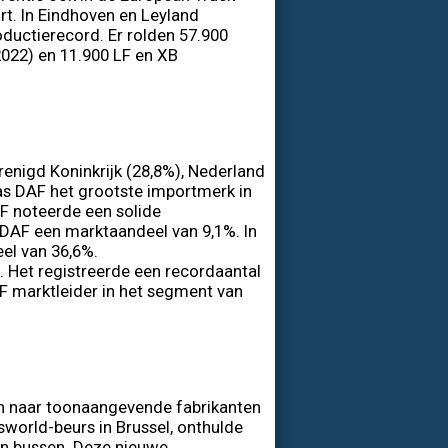
t. In Eindhoven en Leyland
ductierecord. Er rolden 57.900
2022) en 11.900 LF en XB
enigd Koninkrijk (28,8%), Nederland
was DAF het grootste importmerk in
F noteerde een solide
 DAF een marktaandeel van 9,1%. In
el van 36,6%.
. Het registreerde een recordaantal
F marktleider in het segment van
 naar toonaangevende fabrikanten
sworld-beurs in Brussel, onthulde
n bussen. Deze nieuwe