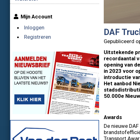
Mijn Account
Inloggen
DAF Truck
Registreren
Gepubliceerd o
Uitstekende p
recordaantal v
opening van de
in 2023 voor o
introductie va
Het aanbod Nie
stadsdistribut
50.000e Nieuw
Awards
De nieuwe DAF X
brandstofeffici
Transport Award