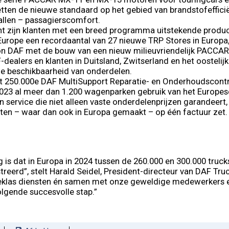
zetten de nieuwe standaard op het gebied van brandstofeffici
tallen – passagierscomfort.
t zijn klanten met een breed programma uitstekende produc
rope een recordaantal van 27 nieuwe TRP Stores in Europa, 
n DAF met de bouw van een nieuw milieuvriendelijk PACCAR P
dealers en klanten in Duitsland, Zwitserland en het oostelijk
 beschikbaarheid van onderdelen.
t 250.000e DAF MultiSupport Reparatie- en Onderhoudscont
023 al meer dan 1.200 wagenparken gebruik van het Europes
service die niet alleen vaste onderdelenprijzen garandeert,
en – waar dan ook in Europa gemaakt – op één factuur zet.
 is dat in Europa in 2024 tussen de 260.000 en 300.000 truck
reerd”, stelt Harald Seidel, President-directeur van DAF Tr
teklas diensten én samen met onze geweldige medewerkers en
olgende succesvolle stap.”