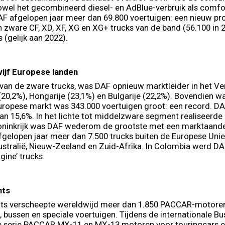
wel het gecombineerd diesel- en AdBlue-verbruik als comfor
F afgelopen jaar meer dan 69.800 voertuigen: een nieuw pro
zware CF, XD, XF, XG en XG+ trucks van de band (56.100 in 
s (gelijk aan 2022).
vijf Europese landen
van de zware trucks, was DAF opnieuw marktleider in het Ver
 (20,2%), Hongarije (23,1%) en Bulgarije (22,2%). Bovendien 
uropese markt was 343.000 voertuigen groot: een record. DA
n 15,6%. In het lichte tot middelzware segment realiseerde
oninkrijk was DAF wederom de grootste met een marktaande
gelopen jaar meer dan 7.500 trucks buiten de Europese Unie
ustralië, Nieuw-Zeeland en Zuid-Afrika. In Colombia werd DA
gine’ trucks.
nts
s verscheepte wereldwijd meer dan 1.850 PACCAR-motoren
, bussen en speciale voertuigen. Tijdens de internationale Bu
 serie PACCAR MX-11 en MX-13 motoren voor touringcars e