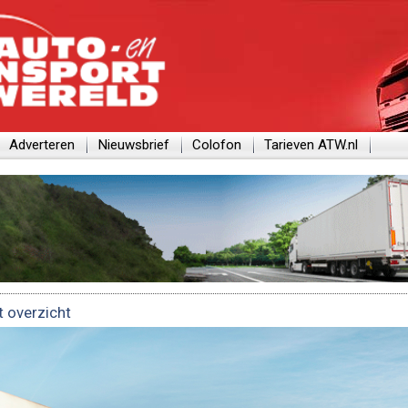
Adverteren
Nieuwsbrief
Colofon
Tarieven ATW.nl
t overzicht