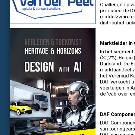
Challenge op zo
produceerde DA
middelzware en 
distributietruck
Marktleider in 
In het segment 
(31,2%), België
Duitsland. De E
marktaandeel va
het Verenigd K
DAF verkocht af
voertuigen in A
de ‘cab-over-en
DAF Compone
DAF Component
van touringcars
DAF een nieuwe