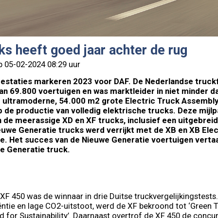
s heeft goed jaar achter de rug
p 05-02-2024 08:29 uur
restaties markeren 2023 voor DAF. De Nederlandse truck
an 69.800 voertuigen en was marktleider in niet minder da
 ultramoderne, 54.000 m2 grote Electric Truck Assembly 
p de productie van volledig elektrische trucks. Deze mijlp
n de meerassige XD en XF trucks, inclusief een uitgebrei
uwe Generatie trucks werd verrijkt met de XB en XB Elec
ie. Het succes van de Nieuwe Generatie voertuigen vertaa
e Generatie truck.
F 450 was de winnaar in drie Duitse truckvergelijkingstests
ëntie en lage CO2-uitstoot, werd de XF bekroond tot ‘Green 
 for Sustainability’. Daarnaast overtrof de XF 450 de concu