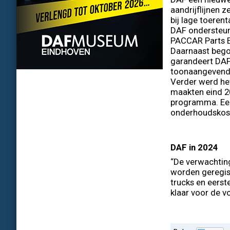
aandrijflijnen 
bij lage toeren
DAF ondersteun
PACCAR Parts Eu
Daarnaast bego
garandeert DAF-
toonaangevende
Verder werd he
maakten eind 2
programma. Een 
onderhoudskost
DAF in 2024
“De verwachting
worden geregist
trucks en eers
klaar voor de v