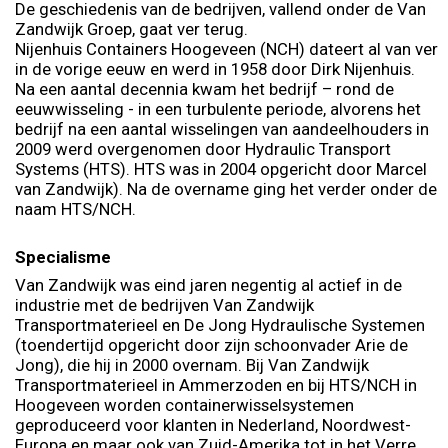
De geschiedenis van de bedrijven, vallend onder de Van
Zandwijk Groep, gaat ver terug.
Nijenhuis Containers Hoogeveen (NCH) dateert al van ver
in de vorige eeuw en werd in 1958 door Dirk Nijenhuis.
Na een aantal decennia kwam het bedrijf – rond de
eeuwwisseling - in een turbulente periode, alvorens het
bedrijf na een aantal wisselingen van aandeelhouders in
2009 werd overgenomen door Hydraulic Transport
Systems (HTS). HTS was in 2004 opgericht door Marcel
van Zandwijk). Na de overname ging het verder onder de
naam HTS/NCH.
Specialisme
Van Zandwijk was eind jaren negentig al actief in de
industrie met de bedrijven Van Zandwijk
Transportmaterieel en De Jong Hydraulische Systemen
(toendertijd opgericht door zijn schoonvader Arie de
Jong), die hij in 2000 overnam. Bij Van Zandwijk
Transportmaterieel in Ammerzoden en bij HTS/NCH in
Hoogeveen worden containerwisselsystemen
geproduceerd voor klanten in Nederland, Noordwest-
Europa en maar ook van Zuid-Amerika tot in het Verre