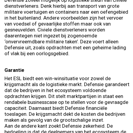
Defensie zoveel mogelijk op logistieke steun van civiele
dienstverleners. Denk hierbij aan transport van grote
militaire voertuigen en containers naar een oefengebied
in het buitenland. Andere voorbeelden zijn het vervoer
van voedsel of gevaarlijke stoffen maar ook van
gesneuvelden. Civiele dienstverleners worden
daarentegen niet ingezet bij zogenoemde
‘onvervreemdbare militaire taken’. Deze voert alleen
Defensie uit, zoals opdrachten met een geheime lading
of vlak bij een oorlogsgebied.
Garantie
Het ESL biedt een win-winsituatie voor zowel de
krijgsmacht als de logistieke markt. Defensie garandeert
dat de bedrijven in het ecosysteem voldoende
opdrachten krijgen. Dit stelt marktpartijen in staat een
rendabele businesscase op te stellen voor de gevraagde
capaciteit. Daarnaast biedt Defensie financiële
toeslagen. De krijgsmacht dekt de kosten die bedrijven
maken als gevolg van de grootschalige inzet.
Aan de andere kant zoekt Defensie zekerheid. De
bedoeling is dat de deelnemers van het ecosysteem de