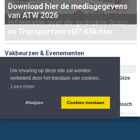
Download hier de mediagegevens
van ATW 2026
Informatie over de gedrukte Auto-
en Transportwereld? Klik hier
Vakbeurzen & Evenementen
Datum
Evenement
Plaats
Uw ervaring op deze site zal worden
12-10
Lift 'N' Load
Versteijnen Trucks Gilze
verbeterd door het toestaan van cookies.
15-10
IAA Transportation
Hannover (D.)
Lees meer
24-10
EV Experience
Circuit Zandvoort
Afwijzen
Cookies toestaan
12-12
MegaTrucks Festival
Brabanthallen Den Bosch
© Atw.nl - Copyright 2006-2026, All right reserved.
Schrijfveer Media Groep B.V.