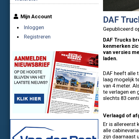
Mijn Account
DAF Truck
Inloggen
Gepubliceerd o
Registreren
DAF Trucks bre
kenmerken zich
van versies me
laden.
DAF heeft alle
laag mogelijk 
van 4 meter. Al
te verlagen en 
slechts 83 cent
Verlaagd of a
Er is allereers
alle cabinevari
zijn daarnaast 