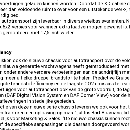
voertuigen geladen kunnen worden. Doordat de XD cabine st
r meer dan voldoende ruimte over voor een uitstekende werk-, 
rdig bed.
 autotransport zijn leverbaar in diverse wielbasisvarianten.
x2-versies voor wanneer extra laadvermogen gewenst is. In 
s gemonteerd met 17,5 inch wielen.
iency
ikken ook de nieuwe chassis voor autotransport over de vel
ar nieuwe generatie vrachtwagens heeft geïntroduceerd met 
n onder andere verdere verbeteringen aan de aandrijflijn 
meer uit elke druppel brandstof te halen. Predictive Cruise
gste brandstofefficiency en de laagste CO2 emissies te reali
tuigen voor autotransport ook van de grote voorruit, de lage
 (DAF Digital Vision System en DAF Corner View) voor de h
afleveringen in stedelijke gebieden.
ctie van deze nieuwe serie chassis leveren we ook voor het t
n tractoren een oplossing op maat”, aldus Bart Bosmans, l
lijk voor Marketing & Sales. “De nieuwe chassis kunnen rech
ief de specifieke aanpassingen die daaraan doorgevoerd wor
fficiency.”