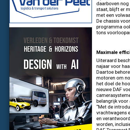
daarboven nog 
staat, blijft e
met een volwaa
De chassis voor
programma ook 6
tons voorloopa
Maximale effic
Uiteraard besch
najaar voor ha
Daartoe behore
motoren om nog 
het doel de hoo
nieuwe DAF voer
camerasystemen
belangrijk voor 
“Met de introdu
vrachtwagens e
en verantwoorde
worden, inclus
DAF Transport E