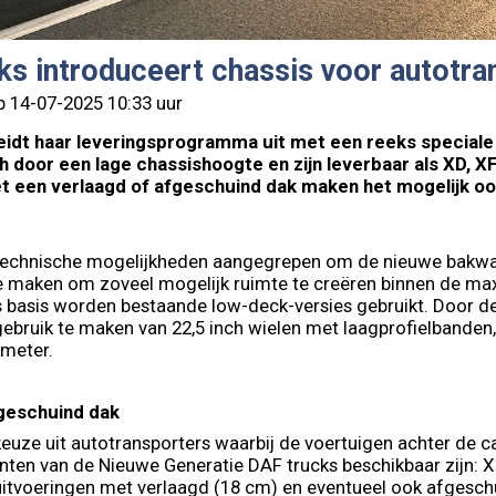
s introduceert chassis voor autotra
p 14-07-2025 10:33 uur
idt haar leveringsprogramma uit met een reeks speciale
 door een lage chassishoogte en zijn leverbaar als XD, X
t een verlaagd of afgeschuind dak maken het mogelijk oo
 technische mogelijkheden aangegrepen om de nieuwe bakwa
te maken om zoveel mogelijk ruimte te creëren binnen de 
s basis worden bestaande low-deck-versies gebruikt. Door 
gebruik te maken van 22,5 inch wielen met laagprofielbanden
imeter.
fgeschuind dak
t keuze uit autotransporters waarbij de voertuigen achter d
anten van de Nieuwe Generatie DAF trucks beschikbaar zijn: 
uitvoeringen met verlaagd (18 cm) en eventueel ook afgesch