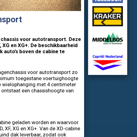
nsport
 chassis voor autotransport. Deze
F, XG en XG+. De beschikbaarheid
k auto’s boven de cabine te
genchassis voor autotransport zo
maximum toegestane voertuighoogte
de wielophanging met 4 centimeter
, ontstaat een chassishoogte van
e cabine geladen worden en waarvoor
XD, XF, XG en XG+. Van de XD-cabine
uind dak leverbaar, zodat ook