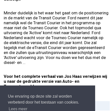
Minder duidelijk is het waar het gaat om de positionering
in de markt van de Transit Courier. Ford neemt dit jaar
namelijk wel de Transit Courier in het programma op
maar niet de Tourneo Courier. Ook het topmodel qua
uitvoering de 'Active' komt niet naar Nederland. Ford
Nederland wacht voor de Tourneo Courier namelijk op
de elektrische versie, die eind dit jaar komt. Die zal
tegelijk met de eTransit Courier worden gepresenteerd
en die zullen qua uitrustingsniveau waarschijnlijk een
'Active' uitvoering zijn. Voor nu doen we het dus met de
diesel- en ...
Voor het complete verhaal van Jos Haas verwijzen wij
u naar de gedrukte versie van Auto- en
Tranportwereld, nog geen
abonnee?:
https://atw.nl/abonnementskosten
Uw ervaring op deze site zal worden
verbeterd door het toestaan van cookies.
Delen:
Afdrukken
Lees meer