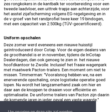
zes rongkokers in de kantbalk ter voorbereiding voor een
tweede laadvloer, een uittrek-trapje aan achterzijde, voor
het asstel zijafscherming volgens EG-regelgeving en in
de v-groef van het randprofiel twee keer 19 bindogen,
met een capaciteit van 2.500kg (TÜV-gecertificeerd).
Uniform opschalen
Deze zomer werd eveneens een nieuwe huisstijl
geïntroduceerd door Cotap. Voor de eigen dealers van
de groothandel is er in november, tijdens de InCotap
Dealerdagen, dan ook genoeg te zien in het nieuwe
hoofdkantoor te Zwolle. Inclusief het fraaie wagenpark
met maatwerk Pacton-trailers. Een moment om niet te
missen. Timmerman: "Vooralsnog hebben we, na een
enerverende opschaling, onze logistieke operatie goed
lopen. Nu wordt het langzamerhand zaak om hier en
daar aan de knoppen te draaien voor efficiëntie en
optimalisatie. De uniforme trailers van Pacton zijn daarin
de komende jaren in ieder geval een vaste waarde."
Uw ervaring op deze site zal worden