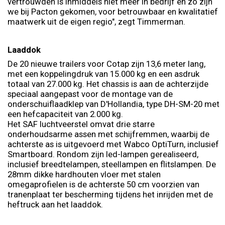
vertrouwden is inmiddels niet meer in bedrijf en zo zijn
we bij Pacton gekomen, voor betrouwbaar en kwalitatief
maatwerk uit de eigen regio", zegt Timmerman.
Laaddok
De 20 nieuwe trailers voor Cotap zijn 13,6 meter lang,
met een koppelingdruk van 15.000 kg en een asdruk
totaal van 27.000 kg. Het chassis is aan de achterzijde
speciaal aangepast voor de montage van de
onderschuiflaadklep van D'Hollandia, type DH-SM-20 met
een hefcapaciteit van 2.000 kg.
Het SAF luchtveerstel omvat drie starre
onderhoudsarme assen met schijfremmen, waarbij de
achterste as is uitgevoerd met Wabco OptiTurn, inclusief
Smartboard. Rondom zijn led-lampen gerealiseerd,
inclusief breedtelampen, steellampen en flitslampen. De
28mm dikke hardhouten vloer met stalen
omegaprofielen is de achterste 50 cm voorzien van
tranenplaat ter bescherming tijdens het inrijden met de
heftruck aan het laaddok.