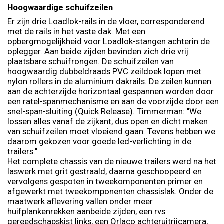
Hoogwaardige schuifzeilen
Er zijn drie Loadlok-rails in de vloer, corresponderend
met de rails in het vaste dak. Met een
opbergmogelijkheid voor Loadlok-stangen achterin de
oplegger. Aan beide zijden bevinden zich drie vrij
plaatsbare schuifrongen. De schuifzeilen van
hoogwaardig dubbeldraads PVC zeildoek lopen met
nylon rollers in de aluminium dakrails. De zeilen kunnen
aan de achterzijde horizontaal gespannen worden door
een ratel-spanmechanisme en aan de voorzijde door een
snel-span-sluiting (Quick Release). Timmerman: "We
lossen alles vanaf de zijkant, dus open en dicht maken
van schuifzeilen moet vloeiend gaan. Tevens hebben we
daarom gekozen voor goede led-verlichting in de
trailers."
Het complete chassis van de nieuwe trailers werd na het
laswerk met grit gestraald, daarna geschoopeerd en
vervolgens gespoten in tweekomponenten primer en
afgewerkt met tweekomponenten chassislak. Onder de
maatwerk aflevering vallen onder meer
huifplankenrekken aanbeide zijden, een rvs
gereedschapskist links, een Orlaco achteruitrijcamera,