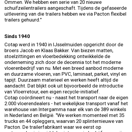
Ommen. We hebben een serie van 20 nieuwe
schuifzeilentrailers aangeschaft. Tijdens de gefaseerde
uitlevering van die trailers hebben we via Pacton flexibel
trailers gehuurd."
Sinds 1940
Cotap werd in 1940 in IJsselmuiden opgericht door de
broers Jacob en Klaas Bakker. Van biezen matten,
stoelzittingen en vloerbedekking ontwikkelde de
onderneming zich door de decennia tot het moderne
vloerenbedrijf van nu. Met een breed aanbod moderne
en duurzame vloeren, van PVC, laminaat, parket, vinyl en
tapijt. Duurzaam materieel en werken heeft altijd de
aandacht. Dat blijkt ook uit bijvoorbeeld de introductie
van Vloerretour, een eigen recycle-initiatief.
Cotap coördineert nu - naast het transport naar de eigen
2.000 vloerendealers - het wekelijkse transport vanaf het
warehouse van Intergamma naar elk van de 389 winkels
in Nederland en België. "We werken momenteel met 35
trucks en 44 opleggers, waarvan 20 splinternieuwe van
Pacton. De trailerfabrikant waar we eerst op