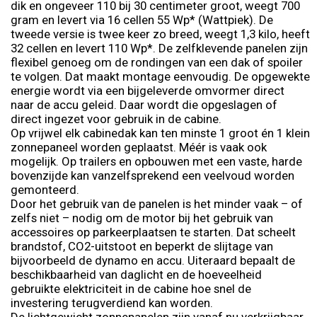
dik en ongeveer 110 bij 30 centimeter groot, weegt 700
gram en levert via 16 cellen 55 Wp* (Wattpiek). De
tweede versie is twee keer zo breed, weegt 1,3 kilo, heeft
32 cellen en levert 110 Wp*. De zelfklevende panelen zijn
flexibel genoeg om de rondingen van een dak of spoiler
te volgen. Dat maakt montage eenvoudig. De opgewekte
energie wordt via een bijgeleverde omvormer direct
naar de accu geleid. Daar wordt die opgeslagen of
direct ingezet voor gebruik in de cabine.
Op vrijwel elk cabinedak kan ten minste 1 groot én 1 klein
zonnepaneel worden geplaatst. Méér is vaak ook
mogelijk. Op trailers en opbouwen met een vaste, harde
bovenzijde kan vanzelfsprekend een veelvoud worden
gemonteerd.
Door het gebruik van de panelen is het minder vaak – of
zelfs niet – nodig om de motor bij het gebruik van
accessoires op parkeerplaatsen te starten. Dat scheelt
brandstof, CO2-uitstoot en beperkt de slijtage van
bijvoorbeeld de dynamo en accu. Uiteraard bepaalt de
beschikbaarheid van daglicht en de hoeveelheid
gebruikte elektriciteit in de cabine hoe snel de
investering terugverdiend kan worden.