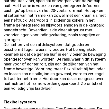
hardhouten vloer, speciaal ontworpen voor de Netcap-
huif. Het frame is voorzien van geïntegreerde 'corner
castings' op basis van het 20-voets formaat. Het op- en
afzetten van het frame kan zowel met een kraan als met
een heftruck. Daarvoor zijn zijdelings kokers in het
frame geïntegreerd en hijsvoorzieningen in de kantbalk
aangebracht. Bovendien is de vloer uitgerust met
voorzieningen voor ladingzekering, zoals rongrijen en
sjorogen.
De huif omvat een afdeksysteem dat goederen
beschermt tegen weersinvloeden. Het belangrijkste
kenmerk is dat de gehele huif in één vloeiende beweging
opengeschoven kan worden. De rails, waarin dit systeem
naar voor of achter rolt, zijn aan de zijkanten van het
frame bevestigd. Voor nog meer flexibiliteit bij het laden
en lossen kan de rails, indien gewenst, worden verlengd
tot achter het frame. Hierdoor kan de samengeschoven
huif achter het frame worden geparkeerd. Zo ontstaat
een volledig vrije laadvloer.
Flexibel systeem
De voordelen van de Netcap Flex-Frame zijn divers. De