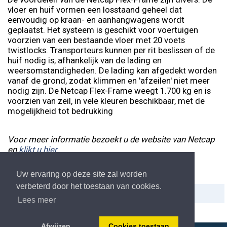
vloer en huif vormen een losstaand geheel dat
eenvoudig op kraan- en aanhangwagens wordt
geplaatst. Het systeem is geschikt voor voertuigen
voorzien van een bestaande vloer met 20 voets
twistlocks. Transporteurs kunnen per rit beslissen of de
huif nodig is, afhankelijk van de lading en
weersomstandigheden. De lading kan afgedekt worden
vanaf de grond, zodat klimmen en 'afzeilen' niet meer
nodig zijn. De Netcap Flex-Frame weegt 1.700 kg en is
voorzien van zeil, in vele kleuren beschikbaar, met de
mogelijkheid tot bedrukking
Voor meer informatie bezoekt u de website van Netcap
en
klikt u hier
Uw ervaring op deze site zal worden
verbeterd door het toestaan van cookies.
Delen:
Afdrukken
Lees meer
Afwijzen
Cookies toestaan