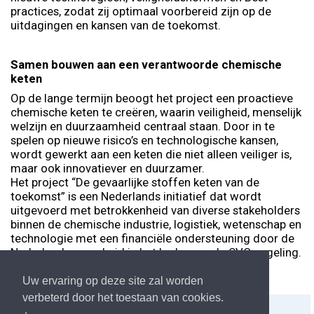
practices, zodat zij optimaal voorbereid zijn op de
uitdagingen en kansen van de toekomst.
Samen bouwen aan een verantwoorde chemische
keten
Op de lange termijn beoogt het project een proactieve
chemische keten te creëren, waarin veiligheid, menselijk
welzijn en duurzaamheid centraal staan. Door in te
spelen op nieuwe risico’s en technologische kansen,
wordt gewerkt aan een keten die niet alleen veiliger is,
maar ook innovatiever en duurzamer.
Het project “De gevaarlijke stoffen keten van de
toekomst” is een Nederlands initiatief dat wordt
uitgevoerd met betrokkenheid van diverse stakeholders
binnen de chemische industrie, logistiek, wetenschap en
technologie met een financiële ondersteuning door de
Nederlandse overheid in het kader van de SVO-regeling.
Het project loopt tot medio februari 2026.
Uw ervaring op deze site zal worden
verbeterd door het toestaan van cookies.
Delen:
Afdrukken