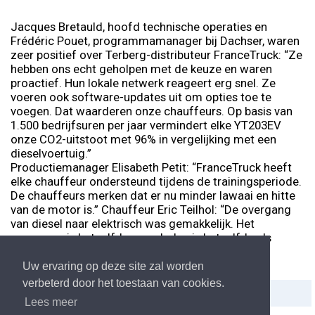
Jacques Bretauld, hoofd technische operaties en
Frédéric Pouet, programmamanager bij Dachser, waren
zeer positief over Terberg-distributeur FranceTruck: “Ze
hebben ons echt geholpen met de keuze en waren
proactief. Hun lokale netwerk reageert erg snel. Ze
voeren ook software-updates uit om opties toe te
voegen. Dat waarderen onze chauffeurs. Op basis van
1.500 bedrijfsuren per jaar vermindert elke YT203EV
onze CO2-uitstoot met 96% in vergelijking met een
dieselvoertuig.”
Productiemanager Elisabeth Petit: “FranceTruck heeft
elke chauffeur ondersteund tijdens de trainingsperiode.
De chauffeurs merken dat er nu minder lawaai en hitte
van de motor is.” Chauffeur Eric Teilhol: “De overgang
van diesel naar elektrisch was gemakkelijk. Het
vermogen is hetzelfde en opladen is hetzelfde als
tanken. Er is dus niet veel veranderd.”
Uw ervaring op deze site zal worden
verbeterd door het toestaan van cookies.
Delen:
Afdrukken
Lees meer