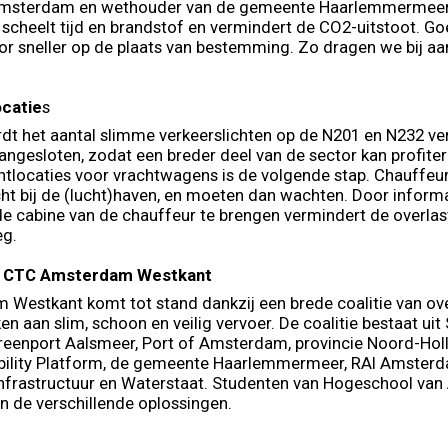
Amsterdam en wethouder van de gemeente Haarlemmermeer:
 scheelt tijd en brandstof en vermindert de CO2-uitstoot. G
or sneller op de plaats van bestemming. Zo dragen we bij aa
ocatie
s
dt het aantal slimme verkeerslichten op de N201 en N232 ve
angesloten, zodat een breder deel van de sector kan profiter
htlocaties voor vrachtwagens is de volgende stap. Chauffeurs 
t bij de (lucht)haven, en moeten dan wachten. Door informa
de cabine van de chauffeur te brengen vermindert de overla
eg.
 CTC Amsterdam Westkant
Westkant komt tot stand dankzij een brede coalitie van ove
n aan slim, schoon en veilig vervoer. De coalitie bestaat ui
reenport Aalsmeer, Port of Amsterdam, provincie Noord-Hol
lity Platform, de gemeente Haarlemmermeer, RAI Amsterda
 Infrastructuur en Waterstaat. Studenten van Hogeschool v
 de verschillende oplossingen.