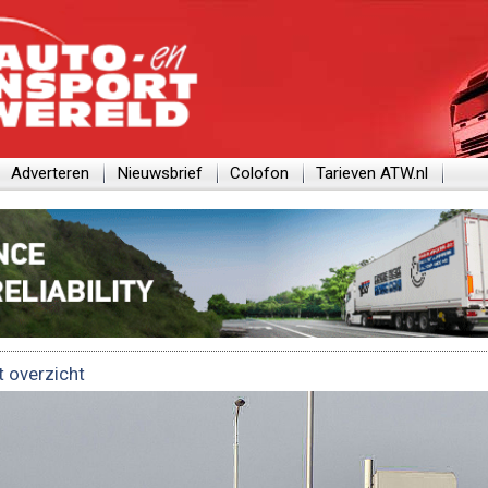
Adverteren
Nieuwsbrief
Colofon
Tarieven ATW.nl
t overzicht