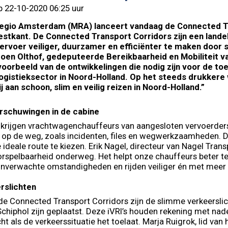
p 22-10-2020 06:25 uur
egio Amsterdam (MRA) lanceert vandaag de Connected Tr
tkant. De Connected Transport Corridors zijn een land
rvoer veiliger, duurzamer en efficiënter te maken door 
roen Olthof, gedeputeerde Bereikbaarheid en Mobiliteit v
voorbeeld van de ontwikkelingen die nodig zijn voor de 
logistieksector in Noord-Holland. Op het steeds drukker
 aan schoon, slim en veilig reizen in Noord-Holland.”
rschuwingen in de cabine
krijgen vrachtwagenchauffeurs van aangesloten vervoerders 
e op de weg, zoals incidenten, files en wegwerkzaamheden. D
 ideale route te kiezen. Erik Nagel, directeur van Nagel Trans
rspelbaarheid onderweg. Het helpt onze chauffeurs beter te 
nverwachte omstandigheden en rijden veiliger én met meer
rslichten
e Connected Transport Corridors zijn de slimme verkeerslicht
chiphol zijn geplaatst. Deze iVRI’s houden rekening met n
ht als de verkeerssituatie het toelaat. Marja Ruigrok, lid van