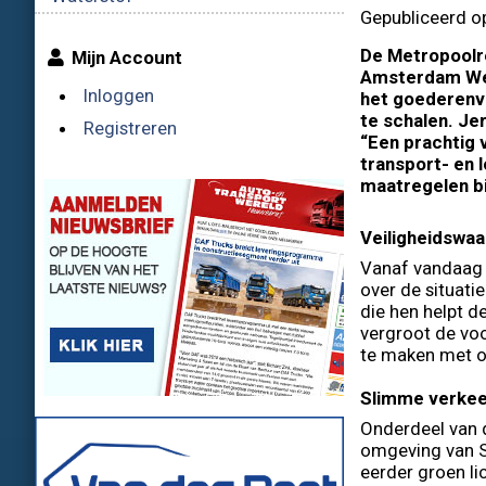
Gepubliceerd o
De Metropoolr
Mijn Account
Amsterdam Wes
Inloggen
het goederenve
te schalen. Je
Registreren
“Een prachtig 
transport- en 
maatregelen bij
Veiligheidswaa
Vanaf vandaag 
over de situati
die hen helpt de
vergroot de voo
te maken met o
Slimme verkee
Onderdeel van d
omgeving van S
eerder groen lic