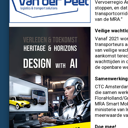
Vervoerregio 
stoppen, en dat
transportcorrid
van de MRA.”
Veilige wachtl
Vanaf 2021 wor
transporteurs a
van veilige wac
aankomst terech
wachttijden in 
de openbare w
Samenwerking
CTC Amsterdam 
die samen werke
FloraHolland/G
MRA Smart Mobi
ministerie van
meerwaarde van
Doe mee!