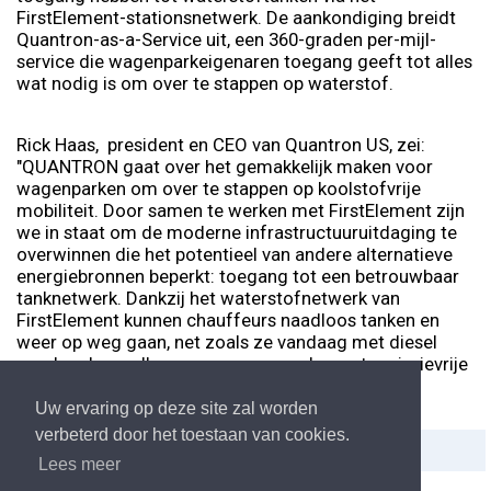
FirstElement-stationsnetwerk. De aankondiging breidt
Quantron-as-a-Service uit, een 360-graden per-mijl-
service die wagenparkeigenaren toegang geeft tot alles
wat nodig is om over te stappen op waterstof.
Rick Haas, president en CEO van Quantron US, zei:
"QUANTRON gaat over het gemakkelijk maken voor
wagenparken om over te stappen op koolstofvrije
mobiliteit. Door samen te werken met FirstElement zijn
we in staat om de moderne infrastructuuruitdaging te
overwinnen die het potentieel van andere alternatieve
energiebronnen beperkt: toegang tot een betrouwbaar
tanknetwerk. Dankzij het waterstofnetwerk van
FirstElement kunnen chauffeurs naadloos tanken en
weer op weg gaan, net zoals ze vandaag met diesel
zouden doen, alleen gaan ze nu verder met emissievrije
brandstof.”
Uw ervaring op deze site zal worden
verbeterd door het toestaan van cookies.
Delen:
Afdrukken
Lees meer