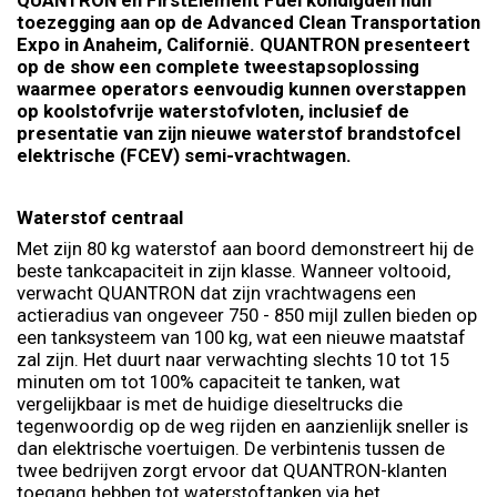
QUANTRON en FirstElement Fuel kondigden hun
toezegging aan op de Advanced Clean Transportation
Expo in Anaheim, Californië. QUANTRON presenteert
op de show een complete tweestapsoplossing
waarmee operators eenvoudig kunnen overstappen
op koolstofvrije waterstofvloten, inclusief de
presentatie van zijn nieuwe waterstof brandstofcel
elektrische (FCEV) semi-vrachtwagen.
Waterstof centraal
Met zijn 80 kg waterstof aan boord demonstreert hij de
beste tankcapaciteit in zijn klasse. Wanneer voltooid,
verwacht QUANTRON dat zijn vrachtwagens een
actieradius van ongeveer 750 - 850 mijl zullen bieden op
een tanksysteem van 100 kg, wat een nieuwe maatstaf
zal zijn. Het duurt naar verwachting slechts 10 tot 15
minuten om tot 100% capaciteit te tanken, wat
vergelijkbaar is met de huidige dieseltrucks die
tegenwoordig op de weg rijden en aanzienlijk sneller is
dan elektrische voertuigen. De verbintenis tussen de
twee bedrijven zorgt ervoor dat QUANTRON-klanten
toegang hebben tot waterstoftanken via het