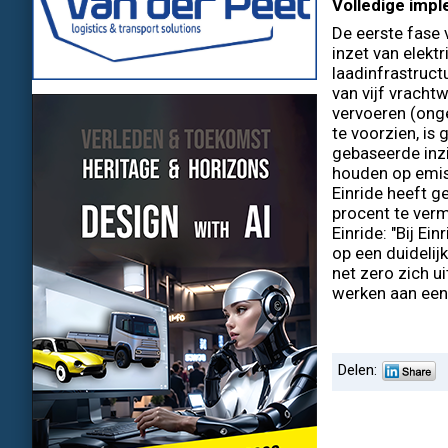
Volledige imp
De eerste fase 
inzet van elek
laadinfrastruct
van vijf vracht
vervoeren (ong
te voorzien, i
gebaseerde inzi
houden op emis
Einride heeft g
procent te verm
Einride: "Bij E
op een duidelij
net zero zich u
werken aan een e
Delen: