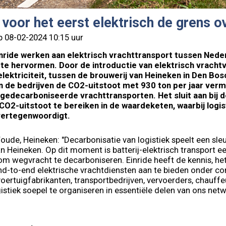
voor het eerst elektrisch de grens o
p 08-02-2024 10:15 uur
nride werken aan elektrisch vrachttransport tussen Nede
te hervormen. Door de introductie van elektrisch vracht
lektriciteit, tussen de brouwerij van Heineken in Den Bos
en de bedrijven de CO2-uitstoot met 930 ton per jaar vermi
gedecarboniseerde vrachttransporten. Het sluit aan bij 
CO2-uitstoot te bereiken in de waardeketen, waarbij logis
vertegenwoordigt.
ude, Heineken: "Decarbonisatie van logistiek speelt een sleut
n Heineken. Op dit moment is batterij-elektrisch transport e
m wegvracht te decarboniseren. Einride heeft de kennis, he
nd-to-end elektrische vrachtdiensten aan te bieden onder c
rtuigfabrikanten, transportbedrijven, vervoerders, chauffe
stiek soepel te organiseren in essentiële delen van ons ne