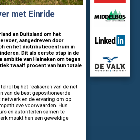
ver met Einride
rland en Duitsland om het
vervoer, aangedreven door
ch en het distributiecentrum in
nderen. Dit als eerste stap in de
de ambitie van Heineken om tegen
tiek twaalf procent van hun totale
elrol bij het realiseren van de net
en van de best gepositioneerde
t netwerk en de ervaring om op
ompetitieve voorwaarden. Hun
urs en autoriteiten samen te
twerk maakt hen een geweldige