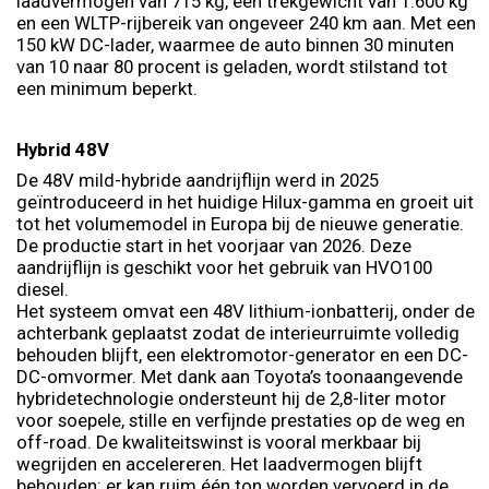
laadvermogen van 715 kg, een trekgewicht van 1.600 kg
en een WLTP-rijbereik van ongeveer 240 km aan. Met een
150 kW DC-lader, waarmee de auto binnen 30 minuten
van 10 naar 80 procent is geladen, wordt stilstand tot
een minimum beperkt.
Hybrid 48V
De 48V mild-hybride aandrijflijn werd in 2025
geïntroduceerd in het huidige Hilux-gamma en groeit uit
tot het volumemodel in Europa bij de nieuwe generatie.
De productie start in het voorjaar van 2026. Deze
aandrijflijn is geschikt voor het gebruik van HVO100
diesel.
Het systeem omvat een 48V lithium-ionbatterij, onder de
achterbank geplaatst zodat de interieurruimte volledig
behouden blijft, een elektromotor-generator en een DC-
DC-omvormer. Met dank aan Toyota’s toonaangevende
hybridetechnologie ondersteunt hij de 2,8-liter motor
voor soepele, stille en verfijnde prestaties op de weg en
off-road. De kwaliteitswinst is vooral merkbaar bij
wegrijden en accelereren. Het laadvermogen blijft
behouden: er kan ruim één ton worden vervoerd in de