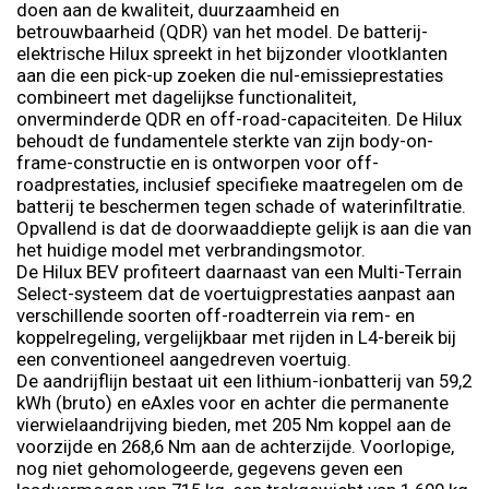
doen aan de kwaliteit, duurzaamheid en
betrouwbaarheid (QDR) van het model. De batterij-
elektrische Hilux spreekt in het bijzonder vlootklanten
aan die een pick-up zoeken die nul-emissieprestaties
combineert met dagelijkse functionaliteit,
onverminderde QDR en off-road-capaciteiten. De Hilux
behoudt de fundamentele sterkte van zijn body-on-
frame-constructie en is ontworpen voor off-
roadprestaties, inclusief specifieke maatregelen om de
batterij te beschermen tegen schade of waterinfiltratie.
Opvallend is dat de doorwaaddiepte gelijk is aan die van
het huidige model met verbrandingsmotor.
De Hilux BEV profiteert daarnaast van een Multi-Terrain
Select-systeem dat de voertuigprestaties aanpast aan
verschillende soorten off-roadterrein via rem- en
koppelregeling, vergelijkbaar met rijden in L4-bereik bij
een conventioneel aangedreven voertuig.
De aandrijflijn bestaat uit een lithium-ionbatterij van 59,2
kWh (bruto) en eAxles voor en achter die permanente
vierwielaandrijving bieden, met 205 Nm koppel aan de
voorzijde en 268,6 Nm aan de achterzijde. Voorlopige,
nog niet gehomologeerde, gegevens geven een