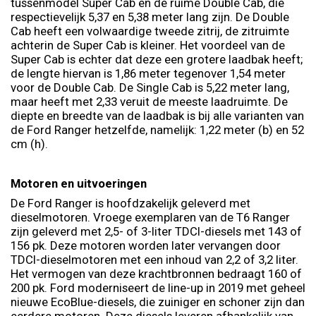
tussenmodel Super Cab en de ruime Double Cab, die
respectievelijk 5,37 en 5,38 meter lang zijn. De Double
Cab heeft een volwaardige tweede zitrij, de zitruimte
achterin de Super Cab is kleiner. Het voordeel van de
Super Cab is echter dat deze een grotere laadbak heeft;
de lengte hiervan is 1,86 meter tegenover 1,54 meter
voor de Double Cab. De Single Cab is 5,22 meter lang,
maar heeft met 2,33 veruit de meeste laadruimte. De
diepte en breedte van de laadbak is bij alle varianten van
de Ford Ranger hetzelfde, namelijk: 1,22 meter (b) en 52
cm (h).
Motoren en uitvoeringen
De Ford Ranger is hoofdzakelijk geleverd met
dieselmotoren. Vroege exemplaren van de T6 Ranger
zijn geleverd met 2,5- of 3-liter TDCI-diesels met 143 of
156 pk. Deze motoren worden later vervangen door
TDCI-dieselmotoren met een inhoud van 2,2 of 3,2 liter.
Het vermogen van deze krachtbronnen bedraagt 160 of
200 pk. Ford moderniseert de line-up in 2019 met geheel
nieuwe EcoBlue-diesels, die zuiniger en schoner zijn dan
eerdere motoren. Deze diesels leveren afhankelijk van